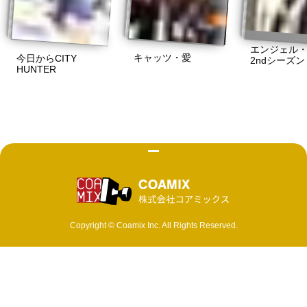
エンジェル
キャッツ・愛
今日からCITY
2ndシーズン
HUNTER
株式会社 コ
Copyright © Coamix Inc. All Rights Reserved.
ソーシャルメディアポリシー
プライバシーポリシー