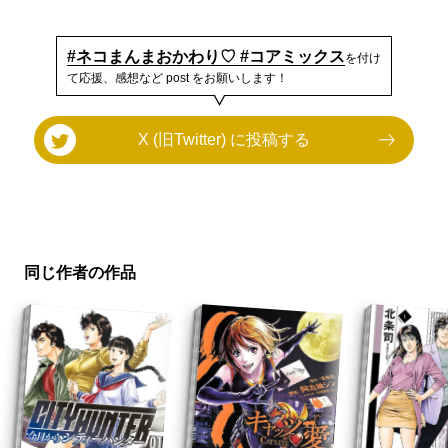
#ネコまんまおかわり♡ #コアミックス
を付け
て応援、感想など post をお願いします！
X (旧Twitter) に投稿する
同じ作者の作品