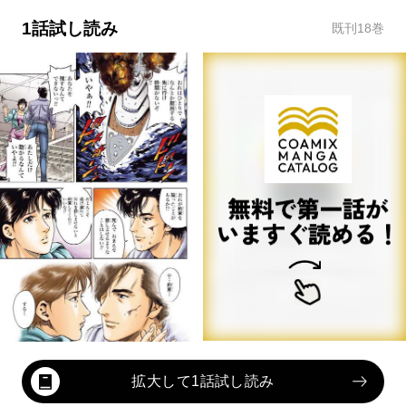
1話試し読み
既刊
18
巻
拡大して1話試し読み