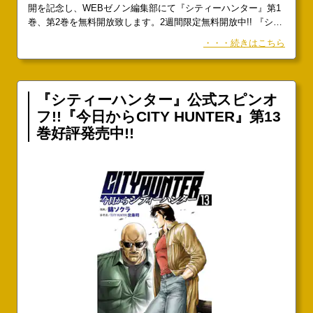
開を記念し、WEBゼノン編集部にて『シティーハンター』第1
巻、第2巻を無料開放致します。2週間限定無料開放中!! 『シテ
ィーハンター』第1〜2巻を無料開放!!「劇場版シティーハンタ
・・・続きはこちら
ー 天使の涙(エンジェルダスト)」公開記念!!WEBゼノン編集部
にて、9月8日(金)12時～9月22日(金)11時59分まで『シティーハ
ンター
『シティーハンター』公式スピンオ
フ!!『今日からCITY HUNTER』第13
巻好評発売中!!