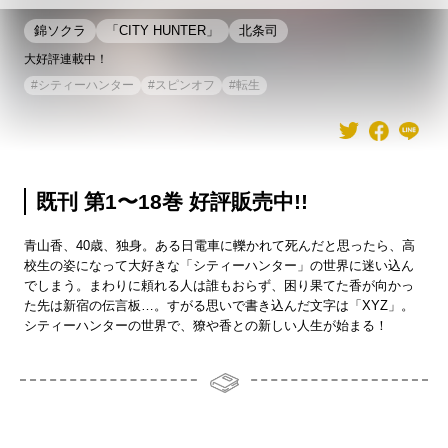
錦ソクラ
「CITY HUNTER」
北条司
大好評連載中！
#
シティーハンター
#
スピンオフ
#
転生
既刊 第1〜18巻 好評販売中!!
青山香、40歳、独身。ある日電車に轢かれて死んだと思ったら、高
校生の姿になって大好きな「シティーハンター」の世界に迷い込ん
でしまう。まわりに頼れる人は誰もおらず、困り果てた香が向かっ
た先は新宿の伝言板…。すがる思いで書き込んだ文字は「XYZ」。
シティーハンターの世界で、獠や香との新しい人生が始まる！