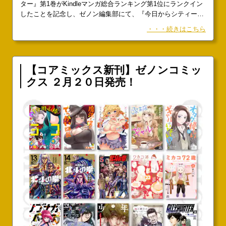
ター』第1巻がKindleマンガ総合ランキング第1位にランクイン
したことを記念し、ゼノン編集部にて、『今日からシティーハ
ンター』（漫画／錦ソクラ 参考書／「CITY HUNTER」北条
・・・続きはこちら
司）3巻分無料企画「おかわりもっこりタイム」を実施いたし
ます。▼対象作品 無料範囲▼
【コアミックス新刊】ゼノンコミッ
クス ２月２０日発売！