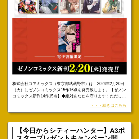
株式会社コアミックス（東京都武蔵野市）は、2024年2月20日
（火）にゼノンコミックス15作16点を発売致します。【ゼノン
コミックス新刊14作15点】◆絶対あなたを守ります！ただし、
３分間限定！ 激カワ用心棒と生意気御曹司のドタバタラブコ
・・・続きはこちら
メディ！『３分用心棒ヨコちゃん』第1巻原作／原スサノ 作
画／坂本シノ1話試し読み：
【今日からシティーハンター】A3ポ
スタープレゼントキャンペーン開