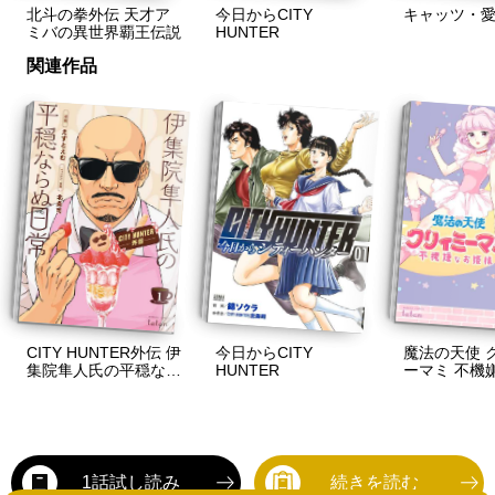
キャッツ・
北斗の拳外伝 天才ア
今日からCITY
ミバの異世界覇王伝説
HUNTER
関連作品
CITY HUNTER外伝 伊
魔法の天使 
今日からCITY
集院隼人氏の平穏なら
ーマミ 不機
HUNTER
ぬ日常
様
1話試し読み
続きを読む