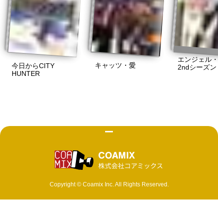
エンジェル
キャッツ・愛
今日からCITY
2ndシーズン
HUNTER
株式会社 コ
Copyright © Coamix Inc. All Rights Reserved.
ソーシャルメディアポリシー