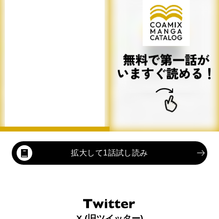
拡大して1話試し読み
X (旧ツイッター)