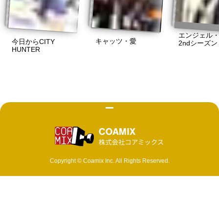
エンジェル
キャッツ・愛
今日からCITY
2ndシーズン
HUNTER
株式会社 コ
Copyright © Coamix Inc. All Rights Reserved.
ソーシャルメディアポリシー
プライバシーポリシー