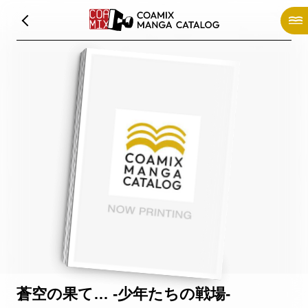
蒼空の果て… -少年たちの戦場-