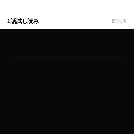
1話試し読み
既刊
3
巻