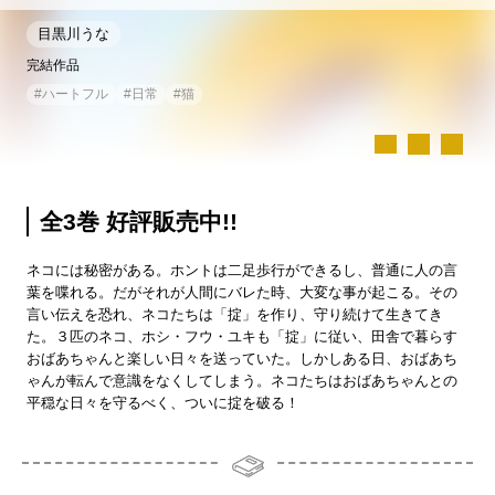
目黒川うな
完結作品
#
ハートフル
#
日常
#
猫
全3巻 好評販売中!!
ネコには秘密がある。ホントは二足歩行ができるし、普通に人の言
葉を喋れる。だがそれが人間にバレた時、大変な事が起こる。その
言い伝えを恐れ、ネコたちは「掟」を作り、守り続けて生きてき
た。３匹のネコ、ホシ・フウ・ユキも「掟」に従い、田舎で暮らす
おばあちゃんと楽しい日々を送っていた。しかしある日、おばあち
ゃんが転んで意識をなくしてしまう。ネコたちはおばあちゃんとの
平穏な日々を守るべく、ついに掟を破る！