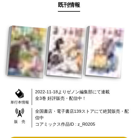
既刊情報
2022-11-18
より
ゼノン編集部
にて連載
全
3
巻 好評販売・配信中！
単行本情報
全国書店・電子書店
139
ストアにて絶賛販売・配
信中
販 売
コアミックス作品ID :
z_R0205