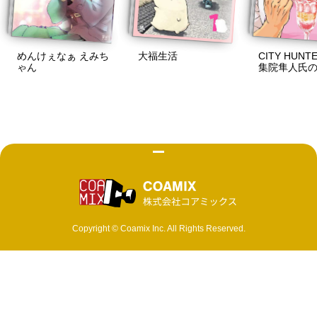
めんけぇなぁ えみち
大福生活
CITY HUN
ゃん
集院隼人氏
ぬ日常
株式会社 コ
Copyright © Coamix Inc. All Rights Reserved.
ソーシャルメディアポリシー
プライバシーポリシー
取材・商品化など各種お問い合わせ