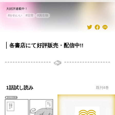
大好評連載中！
#
かわいい
#
日常
#
異生物
各書店にて好評販売・配信中!!
1話試し読み
既刊
4
巻