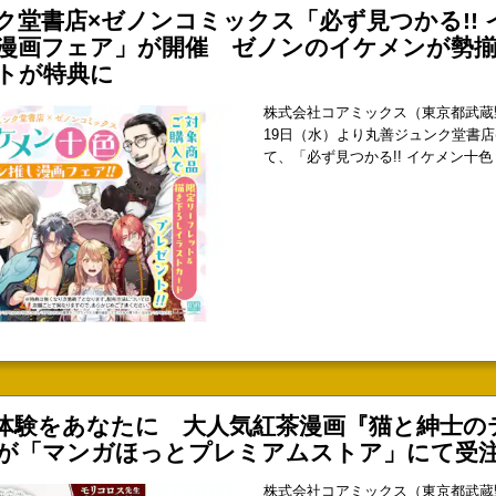
漫画フェア」が開催 ゼノンのイケメンが勢
トが特典に
株式会社コアミックス（東京都武蔵野
19日（水）より丸善ジュンク堂書店
て、「必ず見つかる!! イケメン十
ア」を開催いたします。フェアに参
ュンク堂書店にて限定リーフレット
3/19(水)～ 丸善ジュンク堂書店(
体験をあなたに 大人気紅茶漫画『猫と紳士の
が「マンガほっとプレミアムストア」にて受
株式会社コアミックス（東京都武蔵
アプリ「マンガほっと」が運営する