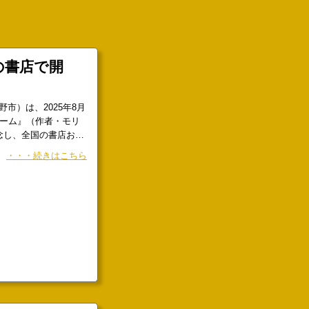
の書店で開
市）は、2025年8月
ルーム』（作者・モリ
念し、全国の書店およ
します。モリコロス描
・・・続きはこちら
ィールームコースタ
25年8月20日（水）
い終了まで）<
イケメン十色