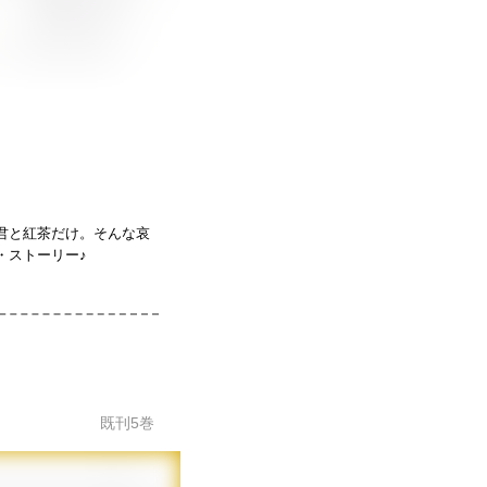
君と紅茶だけ。そんな哀
・ストーリー♪
既刊
5
巻