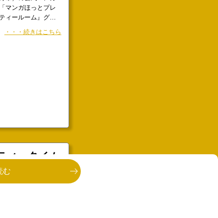
ティールーム』グッ
す。作者・モリコロス
・・・続きはこちら
葉などを販売。第5話
で登場した「ヌワラエ
した「オリジナルブレ
とができる
ティータイム
発売を記念
読む
野市）が発行してい
リコロス）第4巻が発
ポスタープレゼントキ
ント内容＞・
・・・続きはこちら