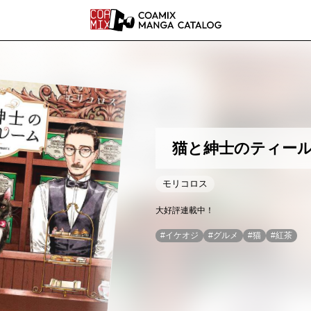
COAMI
猫と紳士のティー
モリコロス
大好評連載中！
#
イケオジ
#
グルメ
#
猫
#
紅茶