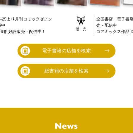
-25
より
月刊コミックゼノン
全国書店・電子書
載中
売・配信中
販 売
～6巻
好評販売・配信中！
コアミックス作品ID
電子書籍の店舗を検索
紙書籍の店舗を検索