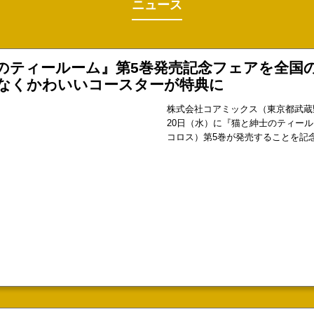
ニュース
のティールーム』第5巻発売記念フェアを全国
なくかわいいコースターが特典に
株式会社コアミックス（東京都武蔵野
20日（水）に『猫と紳士のティー
コロス）第5巻が発売することを記
そ450店舗でフェア企画を開催いた
き下ろしイラスト入りのカメリアテ
ーを配布いたします。【開催日程】20
～（※特典配布終了／各店舗取り扱
ク堂書店×ゼノンコミックス「必ず見つかる!! 