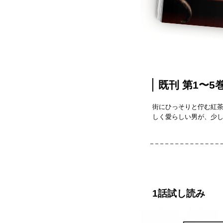
既刊 第1〜5巻
街にひっそりと佇む紅
しく愛らしい男が、少し
1話試し読み