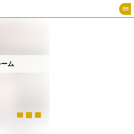
X MANGA CATALOG
ルーム