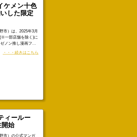
揃いした限定
市）は、2025年3月
(※一部店舗を除く)に
色 ゼノン推し漫画フェ
加する対象の丸善ジ
・・・続きはこちら
を配布いたします。
※一部店舗を除く)にて
ティールー
注開始
野市）の公式マンガ
「マンガほっとプレ