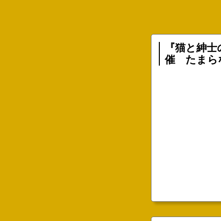
『猫と紳士
催 たまら
丸善ジュン