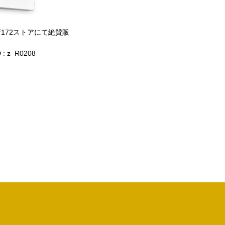
店
172
ストアにて絶賛販
 :
z_R0208