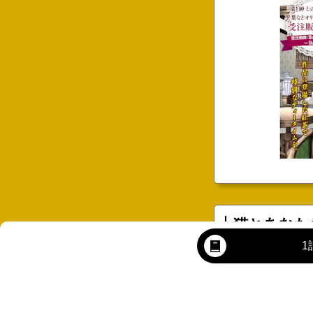
猫とあなた
」キャンペ
1
Prev
#今月の新刊
#アニメ化