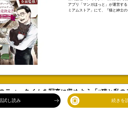
ミアムストア」にて、『猫と紳士の
ズを8月30日より受注販売いたしま
全面監修のもと、作中で登場した茶
で登場した「ルフナ」や、第11話
リヤ」。さらに今月10月号で登場
ンドティー」などを自宅で楽しむこ
のティータイムを写真に収めよう「#猫と私の
ーン開催 『猫と紳士のティールーム』第4巻
話試し読み
続きを
株式会社コアミックス（東京都武蔵
る『猫と紳士のティールーム』（モ
売したことを記念し、SNSにてA3
ャンペーンを開催します。＜プレゼ
最新情報
#SNSで話題
#映画化最新情報
#ドラマ化最新情報