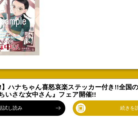
豪華キャンペーンを実施!!＜プ
!】ハナちゃん喜怒哀楽ステッカー付き!!全国の
ちいさな女中さん』フェア開催!!
8月19日『うちのちいさな女中さん
話試し読み
続きを
念し、全国の書店およそ250店舗で
参加書店では、「きっともっとすきに
喜怒哀楽ステッカー」（全4種）を配
日『うちのちいさな女中さん』第4巻
店約250店舗でフェア開催!!
最新情報
#SNSで話題
#映画化最新情報
#ドラマ化最新情報