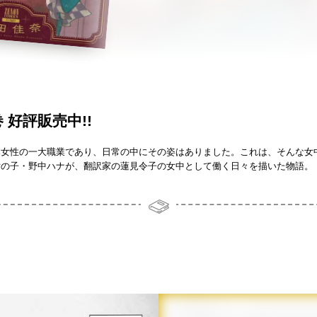
 好評販売中!!
本女性の一大職業であり、日常の中にその姿はありました。これは、そんな女
女の子・野中ハナが、翻訳家の蓮見令子の女中として働く日々を描いた物語。