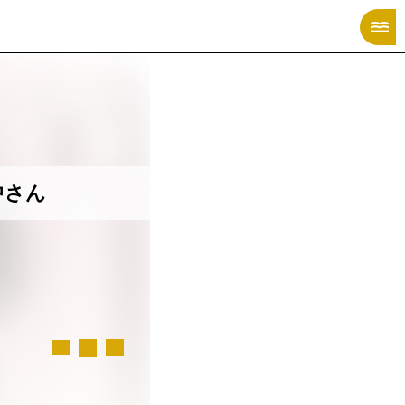
X MANGA CATALOG
中さん