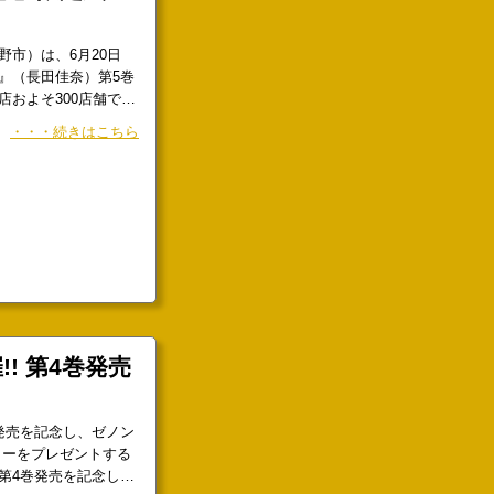
市）は、6月20日
』（長田佳奈）第5巻
およそ300店舗でフ
奈先生デザインイラ
・・・続きはこちら
します。【開催日
特典配布終了／各店舗取
 第4巻発売
発売を記念し、ゼノン
ターをプレゼントする
第4巻発売を記念し、