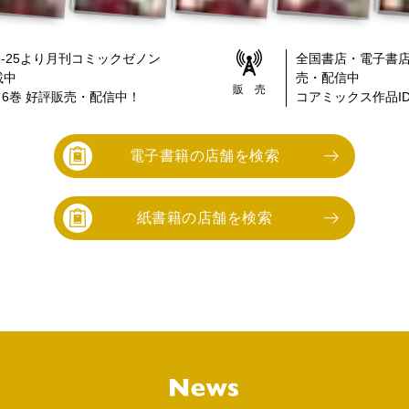
-25
より
月刊コミックゼノン
全国書店・電子書
載中
売・配信中
販 売
～6巻
好評販売・配信中！
コアミックス作品ID
電子書籍の店舗を検索
紙書籍の店舗を検索