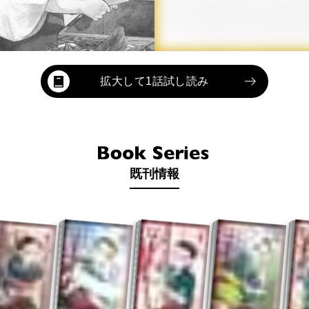
拡大して1話試し読み
既刊情報