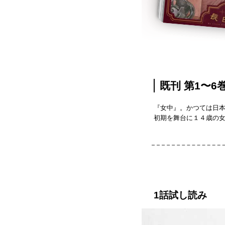
既刊 第1〜6巻
『女中』。かつては日
初期を舞台に１４歳の
1話試し読み