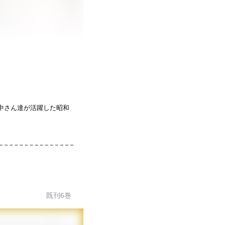
中さん達が活躍した昭和
既刊
6
巻