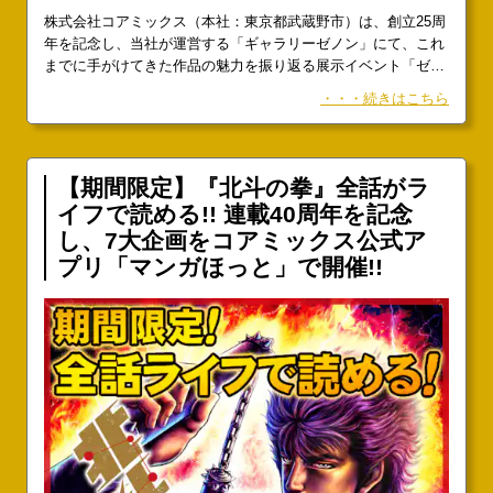
株式会社コアミックス（本社：東京都武蔵野市）は、創立25周
年を記念し、当社が運営する「ギャラリーゼノン」にて、これ
までに手がけてきた作品の魅力を振り返る展示イベント「ゼノ
ン原画展〜17の心が震えた瞬間〜『蒼天の拳』『エンジェル・
・・・続きはこちら
ハート』から『終末のワルキューレ』へ」を開催いたします。
本展示では、「週刊コミックバンチ（発行：新潮社／編集：コ
アミックス）」時代から現在の「月刊コミックゼノン」に至る
までの新旧17作品より
【期間限定】『北斗の拳』全話がラ
イフで読める!! 連載40周年を記念
し、7大企画をコアミックス公式ア
プリ「マンガほっと」で開催!!