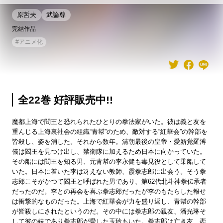
原哲夫
武論尊
完結作品
#
アニメ化
全22巻 好評販売中!!
魔都上海で閻王と恐れられたひとりの拳法家がいた。彼は義と友を
重んじる上海裏社会の組織“青幇”のため、敵対する“紅華会”の幹部を
皆殺し、姿を消した。それから数年。清朝最後の皇帝・愛新覚羅溥
儀は閻王を見つけ出し、禁衛隊に加えるため日本に向かっていた。
その船には閻王を知る男、元青幇の李永健も毒見役として乗船して
いた。日本に着いた李は冴えない教師、霞拳志郎に出会う。そう拳
志郎こそがかつて閻王と呼ばれた男であり、第62代北斗神拳伝承者
だったのだ。李との再会を喜ぶ拳志郎だったが李のもたらした報せ
は衝撃的なものだった。上海で紅華会が力を盛り返し、青幇の幹部
が皆殺しにされたというのだ。その中には拳志郎の親友、潘光琳そ
して彼の妹であり拳志郎が愛した玉玲もいた。拳志郎は亡き友、恋