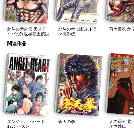
前田慶次 か
北斗の拳外伝 天才ア
北斗の拳 世紀末ドラ
ミバの異世界覇王伝説
マ撮影伝
関連作品
エンジェル・ハート
蒼天の拳
天の覇王 北
1stシーズン
オウ外伝