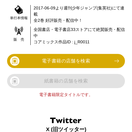
2017-06-09
より
週刊少年ジャンプ(集英社)
にて連
載
単行本情報
全
2
巻 好評販売・配信中！
全国書店・電子書店
33
ストアにて絶賛販売・配信
中
販 売
コアミックス作品ID :
j_R0011
電子書籍の店舗を検索
紙書籍の店舗を検索
電子書籍限定タイトルです。
X (旧ツイッター)