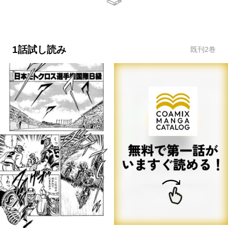
1話試し読み
既刊
2
巻