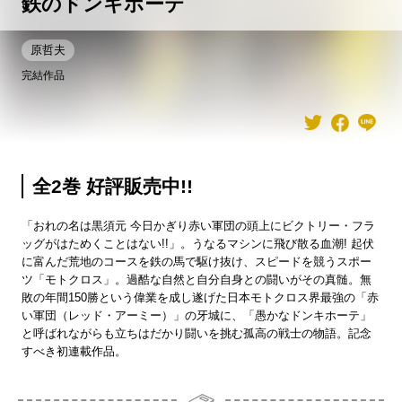
鉄のドンキホーテ
原哲夫
完結作品
全2巻 好評販売中!!
「おれの名は黒須元 今日かぎり赤い軍団の頭上にビクトリー・フラ
ッグがはためくことはない!!」。うなるマシンに飛び散る血潮! 起伏
に富んだ荒地のコースを鉄の馬で駆け抜け、スピードを競うスポー
ツ「モトクロス」。過酷な自然と自分自身との闘いがその真髄。無
敗の年間150勝という偉業を成し遂げた日本モトクロス界最強の「赤
い軍団（レッド・アーミー）」の牙城に、「愚かなドンキホーテ」
と呼ばれながらも立ちはだかり闘いを挑む孤高の戦士の物語。記念
すべき初連載作品。