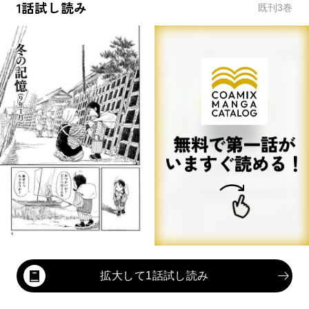
1話試し読み
既刊
3
巻
拡大して1話試し読み