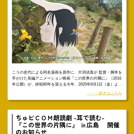
こうの史代による同名漫画を原作に、⽚渕須直が 監督・脚本を
⼿がけた⻑編アニメーション映画『この世界の⽚隅に』（2016
年公開）が、終戦80年を迎える今年、2025年8⽉1⽇（⾦）より
テアトル新宿ほか全国にて期間限定で再上映されることが決定
・・・続きはこちら
しました。上映にあたり⽚渕須直による描き下ろしキービジュ
アルが解禁となりました。また、⽚渕須直、こうの史代、主⼈
公すずの声を演じた俳優・アーティスト・のんからもコメント
が到着しました。本作は戦時下の広島・呉を舞
ちゅピＣＯＭ朗読劇 -耳で読む-
『この世界の片隅に』 ㏌広島 開催
のお知らせ