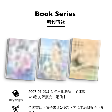
既刊情報
2007-01-23
より
初出掲載誌
にて連載
全
3
巻 好評販売・配信中！
単行本情報
全国書店・電子書店
145
ストアにて絶賛販売・配