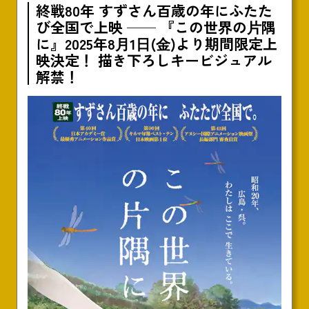
終戦80年 すずさん百歳の年にふたた
び全国で上映 ── 『この世界の⽚隅
に』2025年8⽉1⽇(⾦)より期間限定上
映決定！ 描き下ろしキービジュアル
解禁！