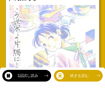
1話試し読み
続きを読む
rev
#今月の新刊
#アニメ化最新情報
#SNSで話題
#映画化最新情報
#ド
Ne