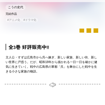
こうの史代
完結作品
#
アニメ化
#
ドラマ化
全3巻 好評販売中!!
主人公・すずは広島市から呉へ嫁ぎ、新しい家族、新しい街、新し
い世界に戸惑う。だが、昭和18年から描かれる一日一日を確かに健
気に生きていく。戦中の広島県の軍都「呉」を舞台にした戦中を生
きる小さな家族の物語。