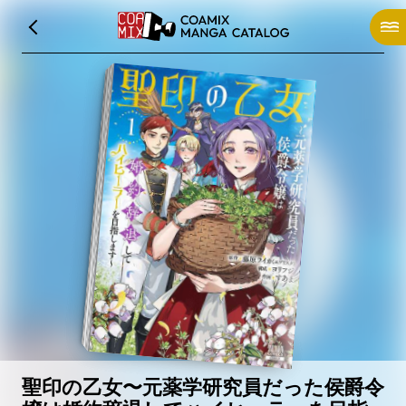
聖印の乙女〜元薬学研究員だった侯爵令