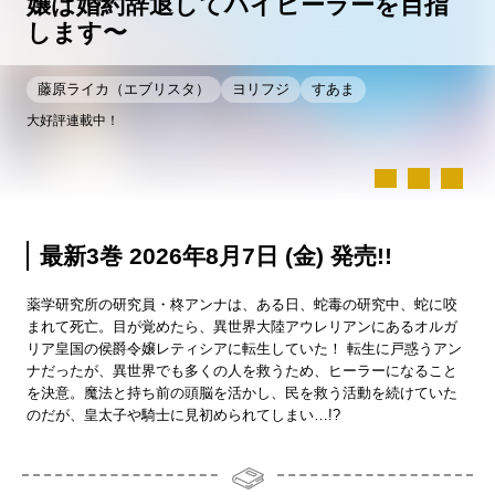
嬢は婚約辞退してハイヒーラーを目指
します〜
藤原ライカ（エブリスタ）
ヨリフジ
すあま
大好評連載中！
最新3巻 2026年8月7日 (金) 発売!!
薬学研究所の研究員・柊アンナは、ある日、蛇毒の研究中、蛇に咬
まれて死亡。目が覚めたら、異世界大陸アウレリアンにあるオルガ
リア皇国の侯爵令嬢レティシアに転生していた！ 転生に戸惑うアン
ナだったが、異世界でも多くの人を救うため、ヒーラーになること
を決意。魔法と持ち前の頭脳を活かし、民を救う活動を続けていた
のだが、皇太子や騎士に見初められてしまい…!?