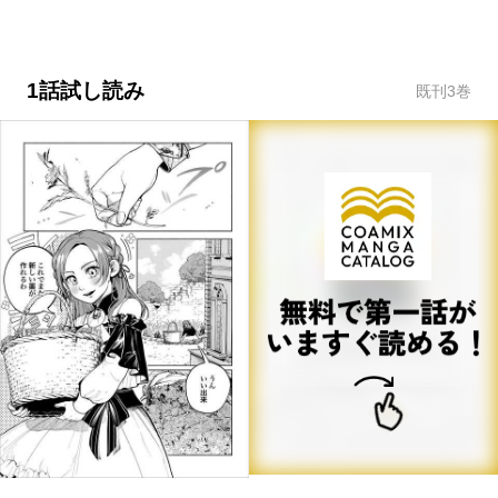
1話試し読み
既刊
3
巻