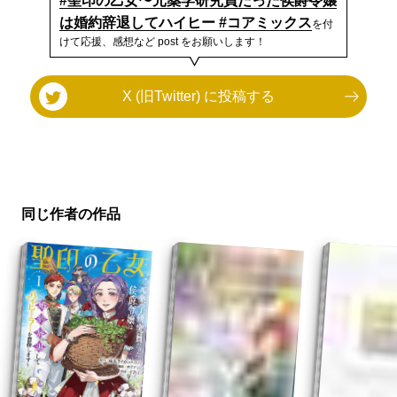
#聖印の乙女〜元薬学研究員だった侯爵令嬢
は婚約辞退してハイヒー #コアミックス
を付
けて応援、感想など post をお願いします！
X (旧Twitter) に投稿する
同じ作者の作品