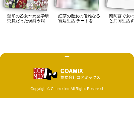
聖印の乙女〜元薬学研
紅茶の魔女の優雅なる
南阿蘇で女の
究員だった侯爵令嬢は
宮廷生活 チートをひ
と共同生活
婚約辞退してハイヒー
た隠す最弱魔導師の窓
味がわからない
ラーを目指します〜
際ライフ
熊本歌劇団
快な日常-
株式会社 コ
Copyright © Coamix Inc. All Rights Reserved.
ソーシャルメディアポリシー
プライバシーポリシー
取材・商品化など各種お問い合わせ