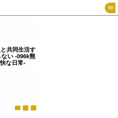
X MANGA CATALOG
人と共同生活す
い -096k熊
快な日常-