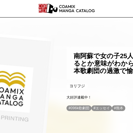
COAMI
南阿蘇で女の子25
るとか意味がわからな
本歌劇団の過激で愉
ヨリフジ
大好評連載中！
#
096k歌劇団
#
エッセイ
#
熊本