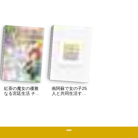
紅茶の魔女の優雅
南阿蘇で女の子25
なる宮廷生活 チー
人と共同生活する
トをひた隠す最弱
とか意味がわから
魔導師の窓際ライ
ない -096k熊本歌劇
フ
団の過激で愉快な
日常-