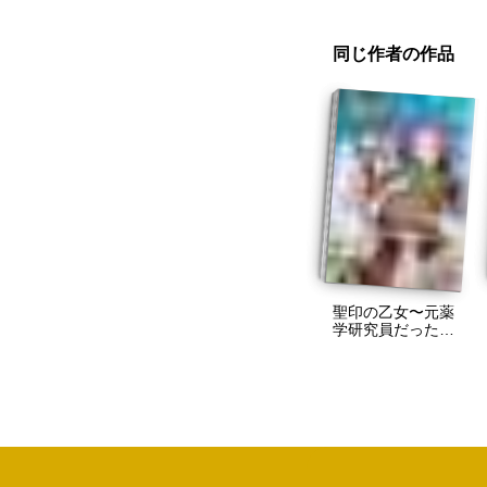
同じ作者の作品
聖印の乙女〜元薬
学研究員だった侯
爵令嬢は婚約辞退
してハイヒーラー
を目指します〜