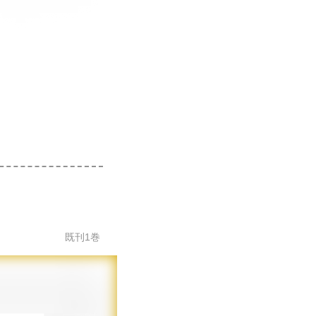
既刊
1
巻