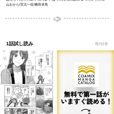
山おから/宮元一佐/横田卓馬
1話試し読み
既刊
1
巻