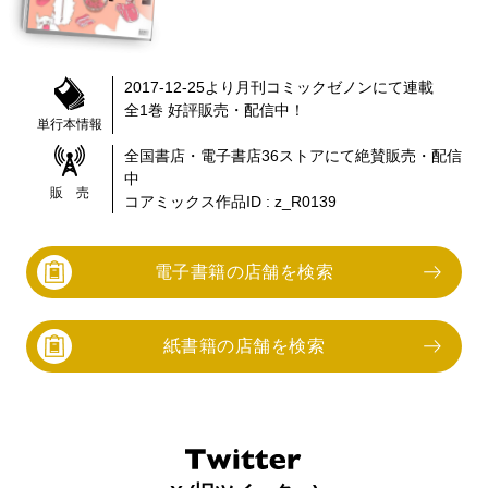
2017-12-25
より
月刊コミックゼノン
にて連載
全
1
巻 好評販売・配信中！
単行本情報
全国書店・電子書店
36
ストアにて絶賛販売・配信
中
販 売
コアミックス作品ID :
z_R0139
電子書籍の店舗を検索
紙書籍の店舗を検索