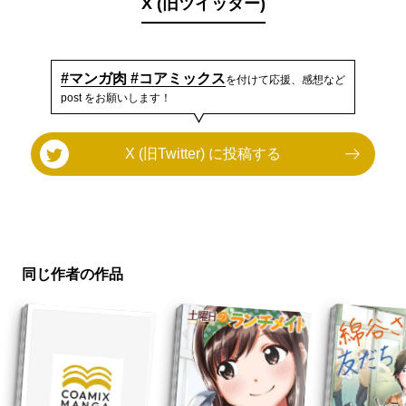
X (旧ツイッター)
#マンガ肉 #コアミックス
を付けて応援、感想など
post をお願いします！
X (旧Twitter) に投稿する
同じ作者の作品