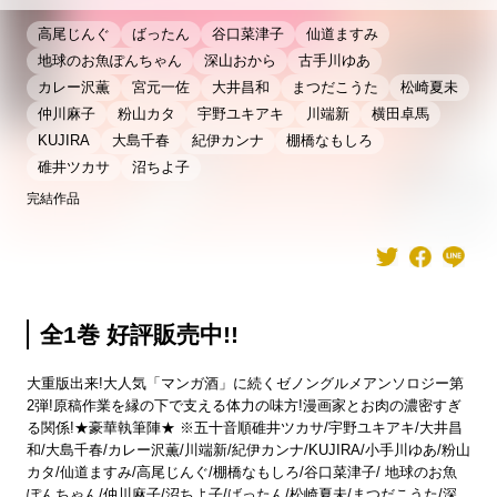
高尾じんぐ
ばったん
谷口菜津子
仙道ますみ
地球のお魚ぽんちゃん
深山おから
古手川ゆあ
カレー沢薫
宮元一佐
大井昌和
まつだこうた
松崎夏未
仲川麻子
粉山カタ
宇野ユキアキ
川端新
横田卓馬
KUJIRA
大島千春
紀伊カンナ
棚橋なもしろ
碓井ツカサ
沼ちよ子
完結作品
全1巻 好評販売中!!
大重版出来!大人気「マンガ酒」に続くゼノングルメアンソロジー第
2弾!原稿作業を縁の下で支える体力の味方!漫画家とお肉の濃密すぎ
る関係!★豪華執筆陣★ ※五十音順碓井ツカサ/宇野ユキアキ/大井昌
和/大島千春/カレー沢薫/川端新/紀伊カンナ/KUJIRA/小手川ゆあ/粉山
カタ/仙道ますみ/高尾じんぐ/棚橋なもしろ/谷口菜津子/ 地球のお魚
ぽんちゃん/仲川麻子/沼ちよ子/ばったん/松崎夏未/まつだこうた/深