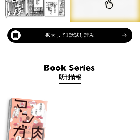
拡大して1話試し読み
既刊情報