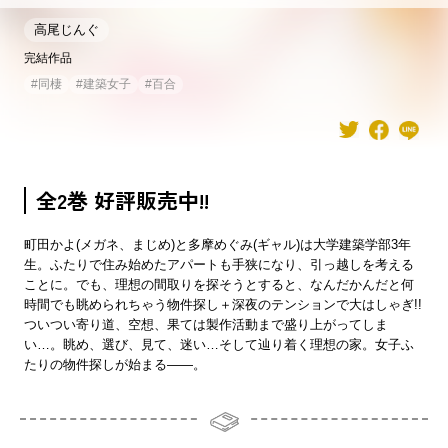
高尾じんぐ
完結作品
#
同棲
#
建築女子
#
百合
全2巻 好評販売中!!
町田かよ(メガネ、まじめ)と多摩めぐみ(ギャル)は大学建築学部3年
生。ふたりで住み始めたアパートも手狭になり、引っ越しを考える
ことに。でも、理想の間取りを探そうとすると、なんだかんだと何
時間でも眺められちゃう物件探し＋深夜のテンションで大はしゃぎ!!
ついつい寄り道、空想、果ては製作活動まで盛り上がってしま
い…。眺め、選び、見て、迷い…そして辿り着く理想の家。女子ふ
たりの物件探しが始まる――。