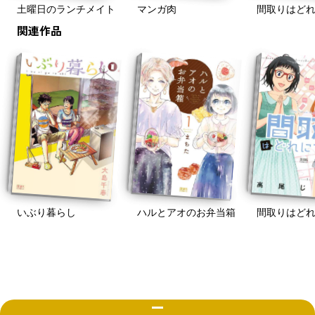
間取りはど
土曜日のランチメイト
マンガ肉
関連作品
いぶり暮らし
ハルとアオのお弁当箱
間取りはど