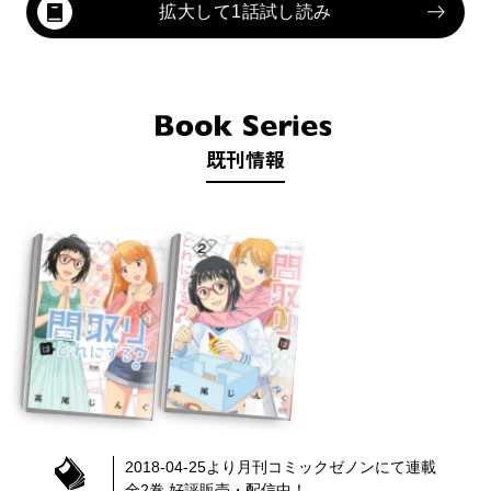
拡大して1話試し読み
既刊情報
2018-04-25
より
月刊コミックゼノン
にて連載
全
2
巻 好評販売・配信中！