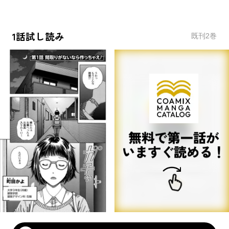
1話試し読み
既刊
2
巻