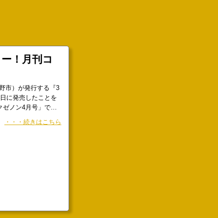
ラー！月刊コ
野市）が発行する『3
0日に発売したことを
クゼノン4月号」で表
イムリミットありの
・・・続きはこちら