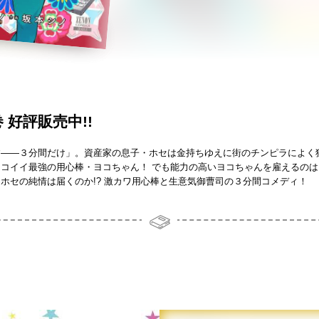
 好評販売中!!
す——３分間だけ」。資産家の息子・ホセは金持ちゆえに街のチンピラによく
コイイ最強の用心棒・ヨコちゃん！ でも能力の高いヨコちゃんを雇えるの
ホセの純情は届くのか!? 激カワ用心棒と生意気御曹司の３分間コメディ！