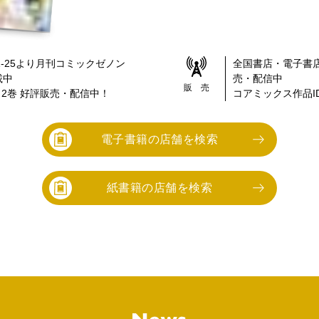
-25
より
月刊コミックゼノン
全国書店・電子書
載中
売・配信中
販 売
～2巻
好評販売・配信中！
コアミックス作品ID
電子書籍の店舗を検索
紙書籍の店舗を検索