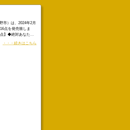
！
市）は、2024年2月
16点を発売致しま
5点】◆絶対あなたを
激カワ用心棒と生意
・・・続きはこちら
『３分用心棒ヨコち
／坂本シノ1話試し読