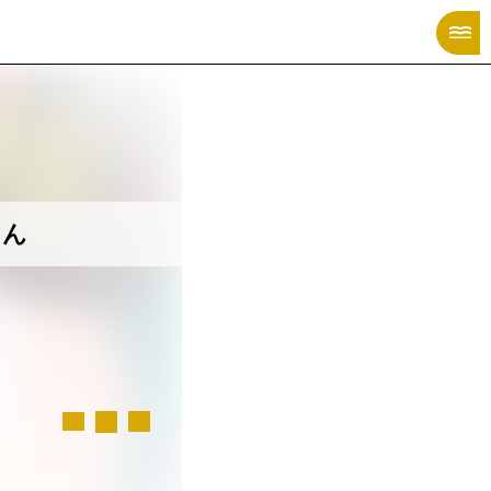
X MANGA CATALOG
ゃん