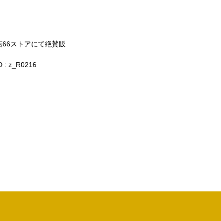
店
66
ストアにて絶賛販
 :
z_R0216