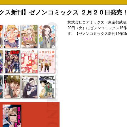
クス新刊】ゼノンコミックス ２月２０日発売
株式会社コアミックス（東京都武蔵野
20日（火）にゼノンコミックス15作
す。【ゼノンコミックス新刊14作1
守ります！ただし、３分間限定！ 
気御曹司のドタバタラブコメディ！
ゃん』第1巻原作／原スサノ 作画
み：