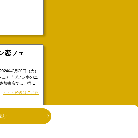
ン恋フェ
24年2月20日（火）
フェア「ゼノン冬のニ
参加書店では、描き
致します。【開催日
・・・続きはこちら
特典配布終了／各店舗取
読む