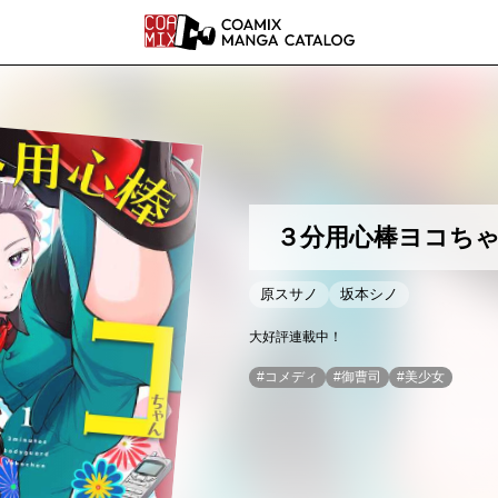
COAMI
３分用心棒ヨコち
原スサノ
坂本シノ
大好評連載中！
#
コメディ
#
御曹司
#
美少女