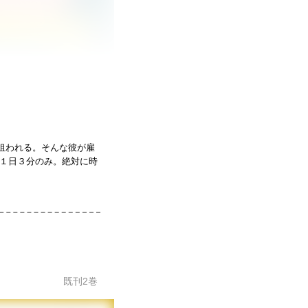
狙われる。そんな彼が雇
は１日３分のみ。絶対に時
既刊
2
巻