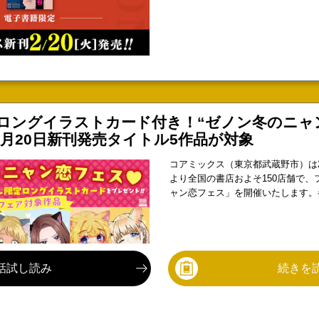
ロングイラストカード付き！“ゼノン冬のニャ
2月20日新刊発売タイトル5作品が対象
コアミックス（東京都武蔵野市）は20
より全国の書店およそ150店舗で、
ャン恋フェス」を開催いたします。
下ろしロングイラストカードを配布
程】2024年2月20日（火）～（※
り扱い終了まで）【開催店舗】<
話試し読み
続きを