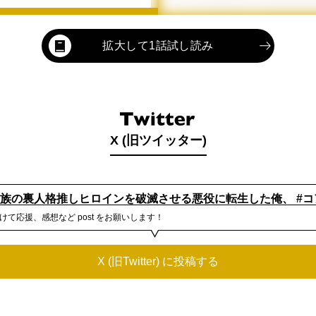
拡大して1話試し読み
X (旧ツイッター)
貴族の裏人格推しヒロインを破滅させる悪役に転生した俺、 #コ
けて応援、感想など post をお願いします！
X (旧Twitter) に投稿する