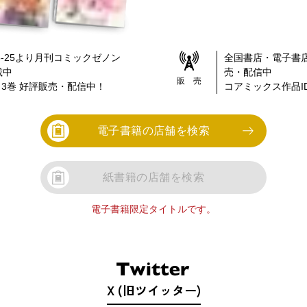
-25
より
月刊コミックゼノン
全国書店・電子書
載中
売・配信中
販 売
～3巻
好評販売・配信中！
コアミックス作品ID
電子書籍の店舗を検索
紙書籍の店舗を検索
電子書籍限定タイトルです。
X (旧ツイッター)