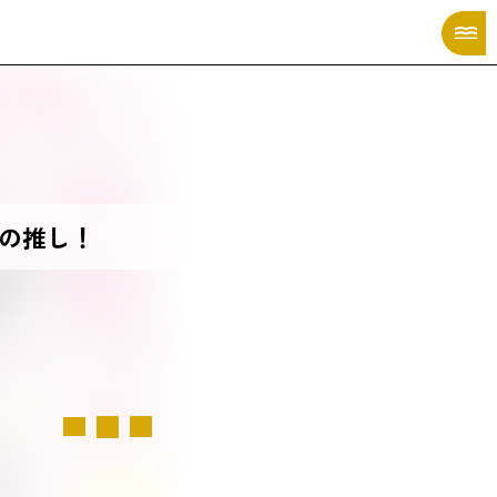
X MANGA CATALOG
の推し！