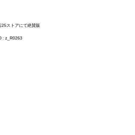
店
25
ストアにて絶賛販
 :
z_R0263