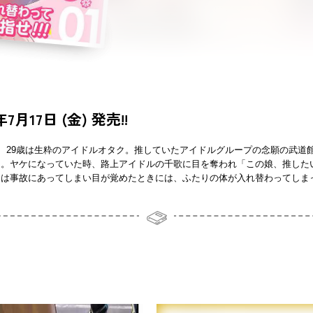
年7月17日 (金) 発売!!
)、29歳は生粋のアイドルオタク。推していたアイドルグループの念願の武道
。ヤケになっていた時、路上アイドルの千歌に目を奪われ「この娘、推したい
は事故にあってしまい目が覚めたときには、ふたりの体が入れ替わってしまって