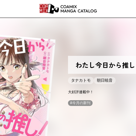
COAMI
わたし今日から推し
タナカトモ
朝日暁音
大好評連載中！
#
今月の新刊