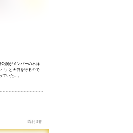
館公演がメンバーの不祥
!!」と天啓を得るので
いた...。
既刊
3
巻