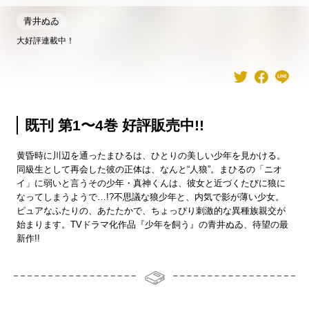
青井ぬゐ
大好評連載中！
既刊 第1〜4巻 好評販売中!!
黄昏時に川辺を通ったまひるは、ひとりの美しい少年を見かける。
同級生として再会した彼の正体は、なんと“人狼”。まひるの「ニオ
イ」に弱いと言うその少年・真神くんは、彼女と近づくたびに狼に
なってしまうようで…!?不思議な狼少年と、内気で影が薄い少女。
ピュアなふたりの、あたたかで、ちょっぴり刺激的な異種族親交が
始まります。TVドラマ化作品『少年を飼う』の青井ぬゐ、待望の最
新作!!