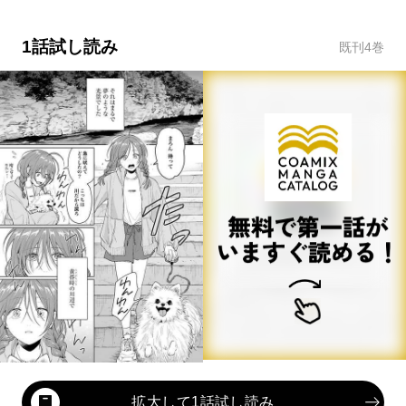
1話試し読み
既刊
4
巻
拡大して1話試し読み