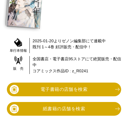
2025-01-20
より
ゼノン編集部
にて連載中
既刊 1～4巻
好評販売・配信中！
単行本情報
全国書店・電子書店
95
ストアにて絶賛販売・配信
中
販 売
コアミックス作品ID :
z_R0241
電子書籍の店舗を検索
紙書籍の店舗を検索