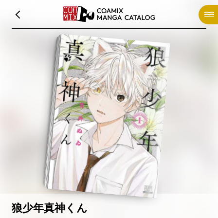
狼少年真神くん