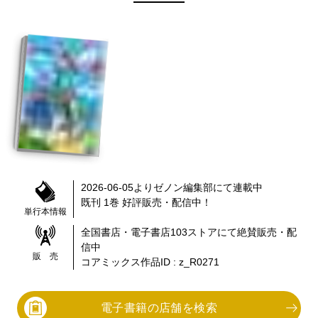
2026-06-05
より
ゼノン編集部
にて連載中
既刊 1巻
好評販売・配信中！
単行本情報
全国書店・電子書店
103
ストアにて絶賛販売・配
信中
販 売
コアミックス作品ID :
z_R0271
電子書籍の店舗を検索