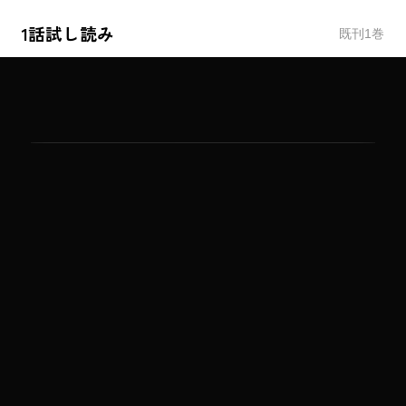
1話試し読み
既刊
1
巻