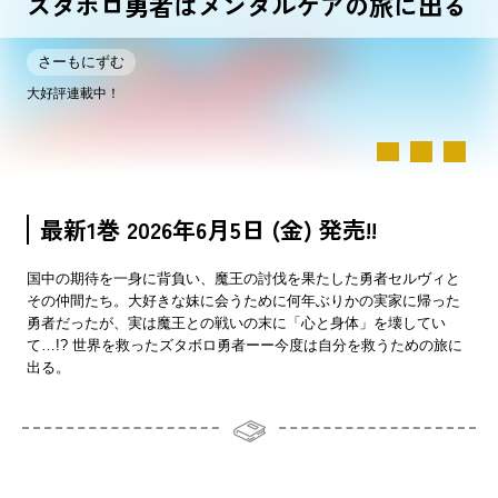
ズタボロ勇者はメンタルケアの旅に出る
さーもにずむ
大好評連載中！
最新1巻 2026年6月5日 (金) 発売!!
国中の期待を一身に背負い、魔王の討伐を果たした勇者セルヴィと
その仲間たち。大好きな妹に会うために何年ぶりかの実家に帰った
勇者だったが、実は魔王との戦いの末に「心と身体」を壊してい
て…!? 世界を救ったズタボロ勇者ーー今度は自分を救うための旅に
出る。