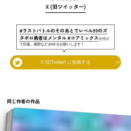
X (旧ツイッター)
#ラストバトルのそのあとでレベル99のズ
タボロ勇者はメンタル #コアミックス
を付け
て応援、感想など post をお願いします！
X (旧Twitter) に投稿する
同じ作者の作品