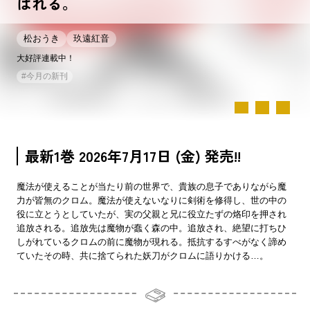
ばれる。
松おうき
玖遠紅音
大好評連載中！
#
今月の新刊
最新1巻 2026年7月17日 (金) 発売!!
魔法が使えることが当たり前の世界で、貴族の息子でありながら魔
力が皆無のクロム。魔法が使えないなりに剣術を修得し、世の中の
役に立とうとしていたが、実の父親と兄に役立たずの烙印を押され
追放される。追放先は魔物が蠢く森の中。追放され、絶望に打ちひ
しがれているクロムの前に魔物が現れる。抵抗するすべがなく諦め
ていたその時、共に捨てられた妖刀がクロムに語りかける…。