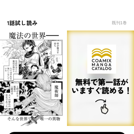
1話試し読み
既刊
1
巻