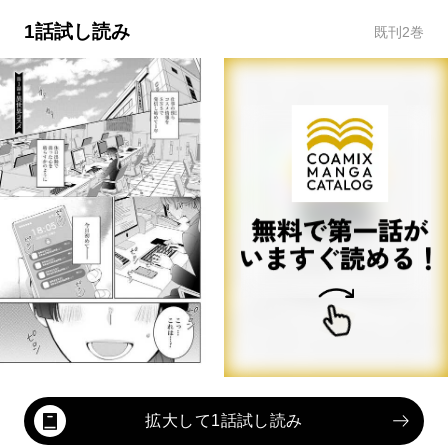
1話試し読み
既刊
2
巻
拡大して1話試し読み