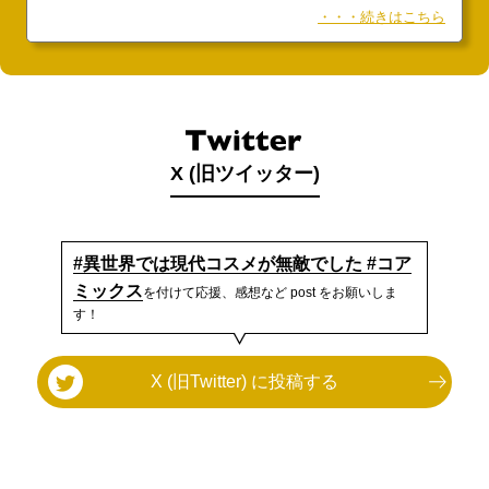
世界の人々に幸せをもたらす！ 『異世界では現代コスメが無
・・・続きはこちら
敵でした』第1巻 原作／真冬日 作画／椎名明 1話試し読
み：
X (旧ツイッター)
#異世界では現代コスメが無敵でした #コア
ミックス
を付けて応援、感想など post をお願いしま
す！
X (旧Twitter) に投稿する