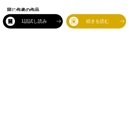
同じ作者の作品
1話試し読み
続きを読む
rev
#今月の新刊
#アニメ化最新情報
#SNSで話題
#映画化最新情報
#ド
Ne
全作品
0
タイトル
異世界では現代コスメ
が無敵でした