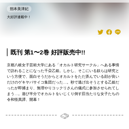
朔本美津妃
大好評連載中！
既刊 第1〜2巻 好評販売中!!
京都八岐女子芸術大学にある「オカルト研究サークル」へある事情
で訪れることになった千朶乙姫。しかし、そこにいる奴らは研究と
いう方便で、面白そうだからとオカルトをただ弄んでいる顔が良い
だけのゲキヤバサイコ集団だった…。秒で逃げ出そうとする乙姫だ
ったが即捕まり、無理やりコックリさんの儀式に参加させられてし
まう…。遊び半分でオカルトをいじくり倒す罰当たりな女子たちの
令和怪異譚、開幕！