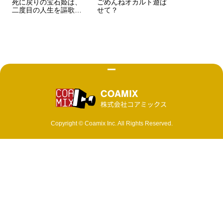
死に戻りの宝石姫は、
ごめんねオカルト遊ば
二度目の人生を謳歌す
せて？
る。
株式会社 コ
Copyright © Coamix Inc. All Rights Reserved.
ソーシャルメディアポリシー
プライバシーポリシー
取材・商品化など各種お問い合わせ
編集部へ漫画作品持ち込み募集中！