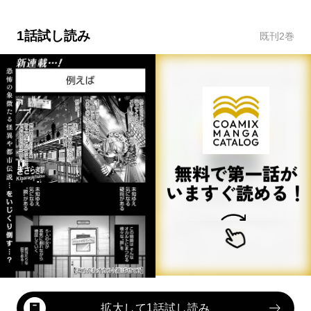
1話試し読み
既刊
2
巻
拡大して1話試し読み