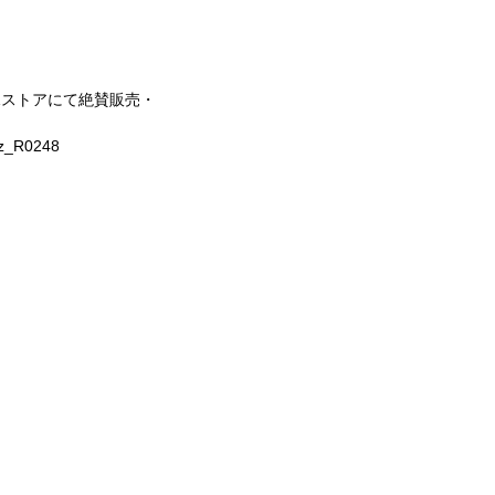
1
ストアにて絶賛販売・
z_R0248