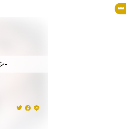
X MANGA CATALOG
シ-