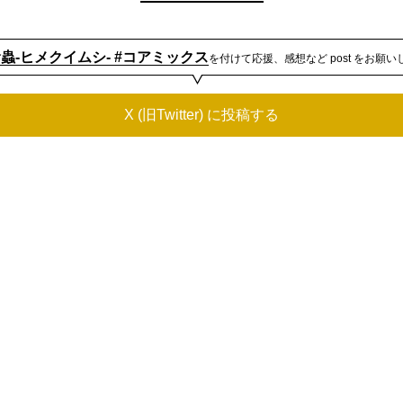
喰蟲-ヒメクイムシ- #コアミックス
を付けて応援、感想など post をお願い
X (旧Twitter) に投稿する