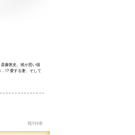
・斎藤敦史。彼が思い描
…!? 愛する妻、そして
既刊
4
巻