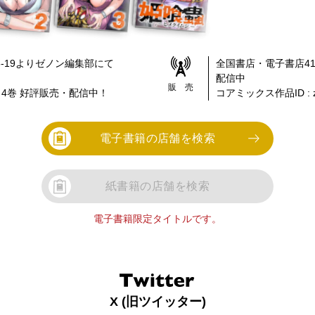
-19
より
ゼノン編集部
にて
全国書店・電子書店
4
配信中
販 売
～4巻
好評販売・配信中！
コアミックス作品ID :
電子書籍の店舗を検索
紙書籍の店舗を検索
電子書籍限定タイトルです。
X (旧ツイッター)