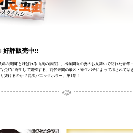
 好評販売中!!
妊婦の楽園”と呼ばれる山奥の病院に、出産間近の妻のお見舞いで訪れた青年
"だけ"に寄生して繁殖する、前代未聞の最凶・寄生バチによって壊されてゆき
り抜けるのか!? 昆虫パニックホラー、第1巻！