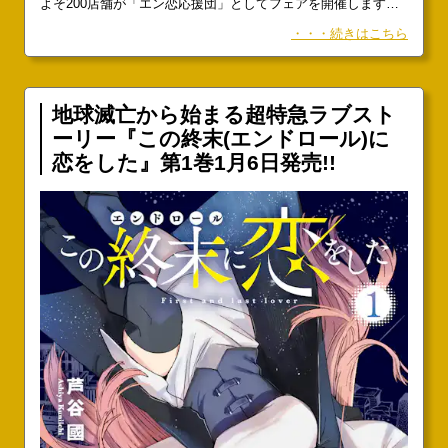
よそ200店舗が「エン恋応援団」としてフェアを開催します。
参加書店ではイラストカードを配布する店頭企画を実施致しま
・・・続きはこちら
す。「エン恋応援団」全員集合!! 『この終末に恋をした』第1
巻発売記念フェア開催!!
地球滅亡から始まる超特急ラブスト
ーリー『この終末(エンドロール)に
恋をした』第1巻1月6日発売!!