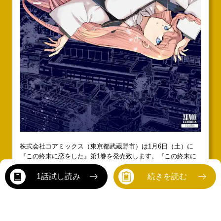
株式会社コアミックス（東京都武蔵野市）は1月6日（土）に
『この終末に恋をした』第1巻を発売致します。『この終末に
恋をした』第1巻 2024年1月6日発売!!2024年1月6日に『この終
末に恋をした』（芦屋國一）第1巻が発売される。
1話試し読み
続きを読む
・・・続きはこちら
rev