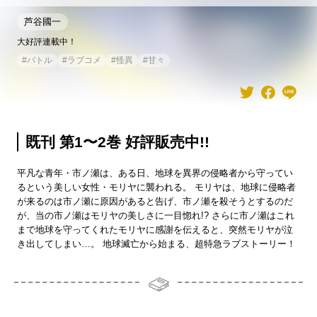
芦谷國一
大好評連載中！
#
バトル
#
ラブコメ
#
怪異
#
甘々
既刊 第1〜2巻 好評販売中!!
平凡な青年・市ノ瀬は、ある日、地球を異界の侵略者から守ってい
るという美しい女性・モリヤに襲われる。 モリヤは、地球に侵略者
が来るのは市ノ瀬に原因があると告げ、市ノ瀬を殺そうとするのだ
が、当の市ノ瀬はモリヤの美しさに一目惚れ!? さらに市ノ瀬はこれ
まで地球を守ってくれたモリヤに感謝を伝えると、突然モリヤが泣
き出してしまい…。 地球滅亡から始まる、超特急ラブストーリー！