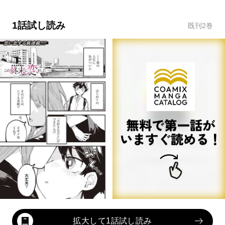
1話試し読み
既刊
2
巻
拡大して1話試し読み