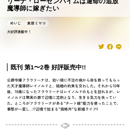
リーナ・ローゼンハイムは運命の追放
魔導師に嫁ぎたい
めいじ
束原ミヤコ
大好評連載中！
既刊 第1〜2巻 好評販売中!!
公爵令嬢フラウリーナは、幼い頃に不治の病から命を救ってもらっ
た天才魔導師レイノルドと、結婚の約束を交わした。それから10年
後、18歳になったフラウリーナはレイノルドのもとを訪れるが、レ
イノルドは無実の罪で辺境に流刑となり、生きる気力を失ってい
た。ところがフラウリーナがある“チート級”能力を使ったことで、
事態が一変し…!?辺境で始まる“規格外”な新婚ライフ!!