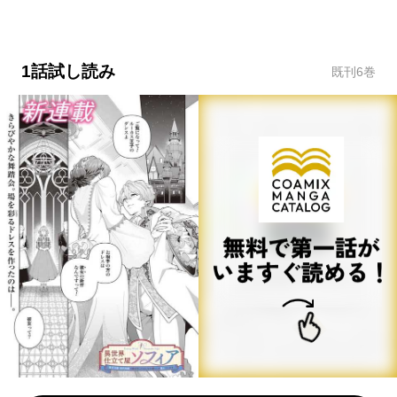
1話試し読み
既刊
6
巻