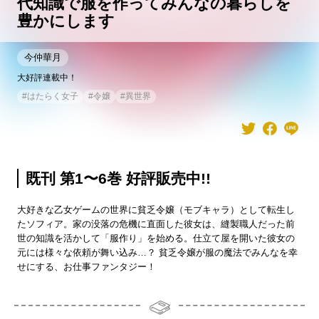
代知識で服を作ってみんなの暮らしを
豊かにします
今仲華月
大好評連載中！
#
はたらく女子
#
令嬢
#
異世界
既刊 第1〜6巻 好評販売中!!
大好きな乙女ゲームの世界に貧乏令嬢（モブキャラ）として転生し
たソフィア。家の没落の危機に直面した彼女は、縫製職人だった前
世の知識を活かして「服作り」を始める。仕立て屋を開いた彼女の
元には様々な依頼が舞い込み…？ 貧乏令嬢が服の魔法でみんなを幸
せにする、お仕事ファンタジー！