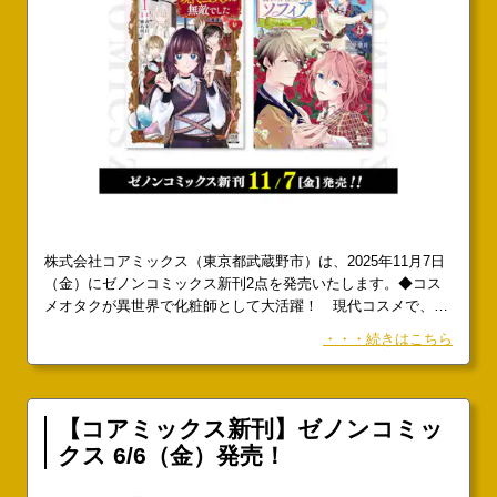
株式会社コアミックス（東京都武蔵野市）は、2025年11月7日
（金）にゼノンコミックス新刊2点を発売いたします。◆コス
メオタクが異世界で化粧師として大活躍！ 現代コスメで、異
世界の人々に幸せをもたらす！ 『異世界では現代コスメが無
・・・続きはこちら
敵でした』第1巻 原作／真冬日 作画／椎名明 1話試し読
み：
【コアミックス新刊】ゼノンコミッ
クス 6/6（金）発売！