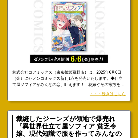
株式会社コアミックス（東京都武蔵野市）は、2025年6月6日
（金）にゼノンコミックス新刊1点を発売いたします。◆仕立
て屋ソフィアがみんなの恋、叶えます！ 花嫁やその家族をも
幸せにする“特別な魔法”とは！？『異世界仕立て屋ソフィア 貧
・・・続きはこちら
乏令嬢、現代知識で服を作ってみんなの暮らしを豊かにしま
す』第4巻今仲華月1話試し読み：
裁縫したジーンズが領地で爆売れ
『異世界仕立て屋ソフィア 貧乏令
嬢、現代知識で服を作ってみんなの