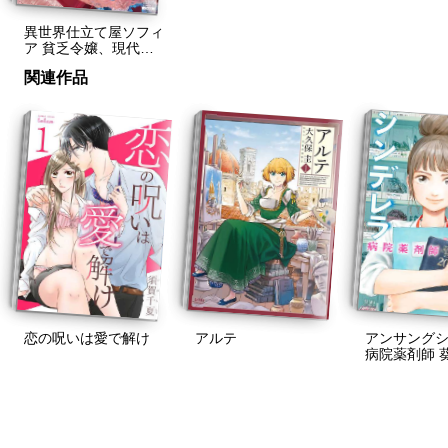
異世界仕立て屋ソフィ
ア 貧乏令嬢、現代知
識で服を作ってみんな
関連作品
の暮らしを豊かにしま
す
恋の呪いは愛で解け
アンサング
アルテ
病院薬剤師 