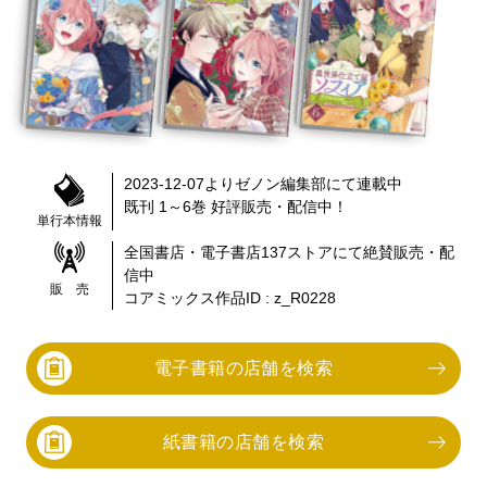
2023-12-07
より
ゼノン編集部
にて連載中
既刊 1～6巻
好評販売・配信中！
単行本情報
全国書店・電子書店
137
ストアにて絶賛販売・配
信中
販 売
コアミックス作品ID :
z_R0228
電子書籍の店舗を検索
紙書籍の店舗を検索