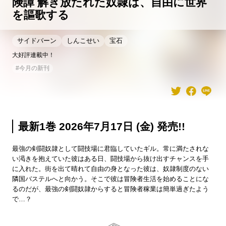
険譚 解き放たれた奴隷は、自由に世界
を謳歌する
サイドバーン
しんこせい
宝石
大好評連載中！
#
今月の新刊
最新1巻 2026年7月17日 (金) 発売!!
最強の剣闘奴隷として闘技場に君臨していたギル。常に満たされな
い渇きを抱えていた彼はある日、闘技場から抜け出すチャンスを手
に入れた。街を出て晴れて自由の身となった彼は、奴隷制度のない
隣国バステルへと向かう。そこで彼は冒険者生活を始めることにな
るのだが、最強の剣闘奴隷からすると冒険者稼業は簡単過ぎたよう
で…？