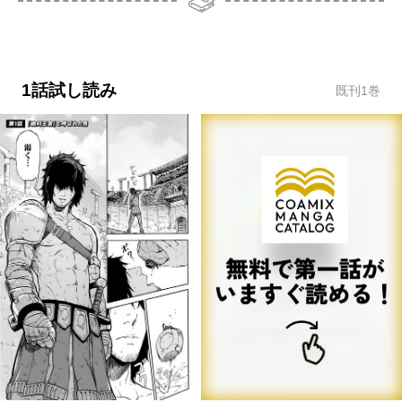
1話試し読み
既刊
1
巻