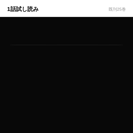
1話試し読み
既刊
25
巻