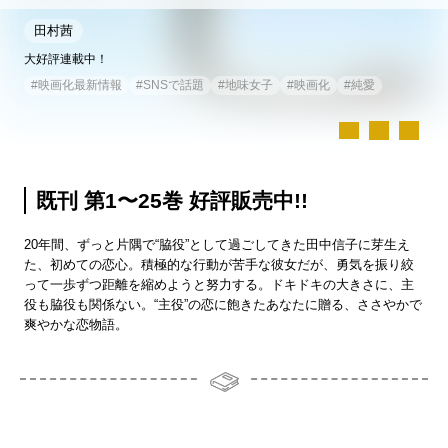
田村茜
大好評連載中！
#
映画化最新情報
#
SNSで話題
#
地味女子
#
映画化
#
純愛
既刊 第1〜25巻 好評販売中!!
20年間、ずっと片隅で“脇役”として過ごしてきた田中信子に芽生え
た、初めての恋心。積極的な行動が苦手な彼女だが、勇気を振り絞
って一歩ずつ距離を縮めようと努力する。ドキドキの大きさに、主
役も脇役も関係ない。“主役”の恋に飽きたあなたに贈る、ささやかで
爽やかな恋物語。