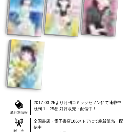
2017-03-25
より
月刊コミックゼノン
にて連載中
既刊 1～25巻
好評販売・配信中！
単行本情報
全国書店・電子書店
186
ストアにて絶賛販売・配
信中
販 売